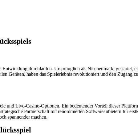
ücksspiels
 Entwicklung durchlaufen. Ursprünglich als Nischenmarkt gestartet, erf
ilen Geräten, haben das Spielerlebnis revolutioniert und den Zugang zu
piele und Live-Casino-Optionen. Ein bedeutender Vorteil dieser Plattfor
 strategische Partnerschaft mit renommierten Softwareanbietern für erst
s noch spannender machen.
lücksspiel