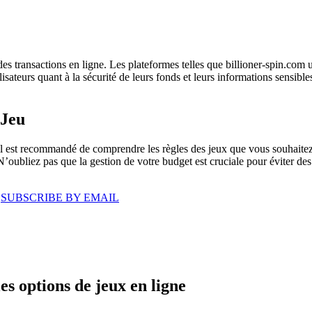
 transactions en ligne. Les plateformes telles que billioner-spin.com u
isateurs quant à la sécurité de leurs fonds et leurs informations sensible
 Jeu
il est recommandé de comprendre les règles des jeux que vous souhaitez e
’oubliez pas que la gestion de votre budget est cruciale pour éviter des
♥
SUBSCRIBE BY EMAIL
s options de jeux en ligne