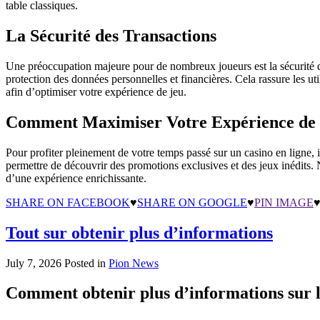
table classiques.
La Sécurité des Transactions
Une préoccupation majeure pour de nombreux joueurs est la sécurité des
protection des données personnelles et financières. Cela rassure les util
afin d’optimiser votre expérience de jeu.
Comment Maximiser Votre Expérience de
Pour profiter pleinement de votre temps passé sur un casino en ligne, 
permettre de découvrir des promotions exclusives et des jeux inédits. N
d’une expérience enrichissante.
SHARE ON FACEBOOK
♥
SHARE ON GOOGLE
♥
PIN IMAGE
Tout sur obtenir plus d’informations
July 7, 2026
Posted in
Pion News
Comment obtenir plus d’informations sur le