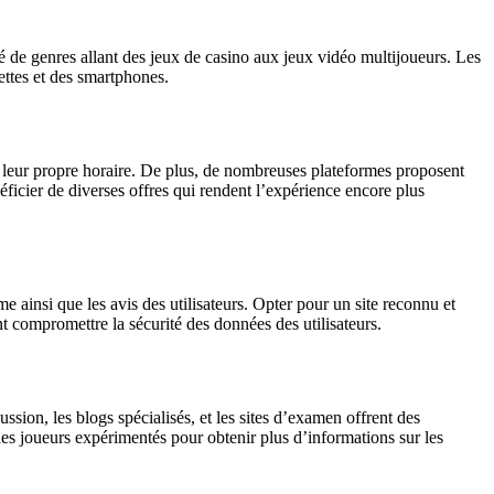
 de genres allant des jeux de casino aux jeux vidéo multijoueurs. Les
ettes et des smartphones.
isir leur propre horaire. De plus, de nombreuses plateformes proposent
éficier de diverses offres qui rendent l’expérience encore plus
rme ainsi que les avis des utilisateurs. Opter pour un site reconnu et
nt compromettre la sécurité des données des utilisateurs.
ssion, les blogs spécialisés, et les sites d’examen offrent des
des joueurs expérimentés pour obtenir plus d’informations sur les