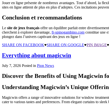
Jouer en ligne présente de nombreux avantages. Tout d’abord, la flexib
sites en ligne attirent de plus en plus d’adeptes. Ces incitations peuv
Conclusion et recommandations
Le
site de jeux français
offre un équilibre parfait entre divertisseme
cherchent à explorer davantage,
fr-spinogambino.com
constitue une ex
plongez dans l’univers captivant des jeux en ligne !
SHARE ON FACEBOOK
♥
SHARE ON GOOGLE
♥
PIN IMAGE
Everything about magicwin
July 7, 2026
Posted in
Pion News
Discover the Benefits of Using Magicwin f
Understanding Magicwin’s Unique Offerin
Magicwin offers a range of innovative solutions for window treatment
cater to various tastes and preferences. From elegant curtains to sleek