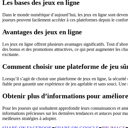
Les bases des jeux en ligne
Dans le monde numérique d’aujourd’hui, les jeux en ligne sont devenus
joueurs peuvent facilement accéder à ces plateformes depuis le confort 
Avantages des jeux en ligne
Les jeux en ligne offrent plusieurs avantages significatifs. Tout d’abor
des bonus et des promotions attractives, ce qui peut augmenter les ch
excitante.
Comment choisir une plateforme de jeu sû
Lorsqu’il s’agit de choisir une plateforme de jeux en ligne, la sécurité d
fiable peut garantir une expérience de jeu agréable et sans souci. Une 
Obtenir plus d’informations pour améliore
Pour les joueurs qui souhaitent approfondir leurs connaissances et améli
informations précieuses sur les dernières tendances et astuces pour ma
meilleures stratégies à adopter.