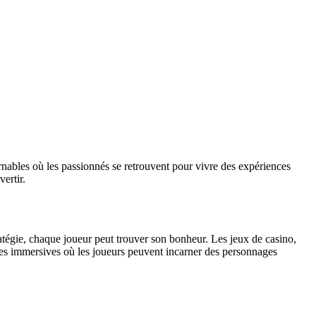
ables où les passionnés se retrouvent pour vivre des expériences
vertir.
ratégie, chaque joueur peut trouver son bonheur. Les jeux de casino,
ntures immersives où les joueurs peuvent incarner des personnages