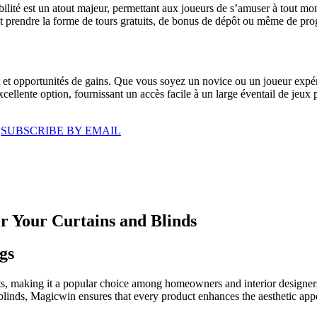
ilité est un atout majeur, permettant aux joueurs de s’amuser à tout mome
ent prendre la forme de tours gratuits, de bonus de dépôt ou même de pro
nt et opportunités de gains. Que vous soyez un novice ou un joueur expé
cellente option, fournissant un accès facile à un large éventail de jeux p
♥
SUBSCRIBE BY EMAIL
or Your Curtains and Blinds
gs
s, making it a popular choice among homeowners and interior designers.
 blinds, Magicwin ensures that every product enhances the aesthetic appe