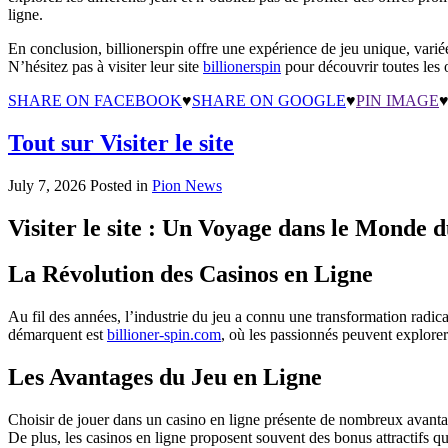
ligne.
En conclusion, billionerspin offre une expérience de jeu unique, varié
N’hésitez pas à visiter leur site
billionerspin
pour découvrir toutes les o
SHARE ON FACEBOOK
♥
SHARE ON GOOGLE
♥
PIN IMAGE
Tout sur Visiter le site
July 7, 2026
Posted in
Pion News
Visiter le site : Un Voyage dans le Monde 
La Révolution des Casinos en Ligne
Au fil des années, l’industrie du jeu a connu une transformation radical
démarquent est
billioner-spin.com
, où les passionnés peuvent explorer
Les Avantages du Jeu en Ligne
Choisir de jouer dans un casino en ligne présente de nombreux avanta
De plus, les casinos en ligne proposent souvent des bonus attractifs q