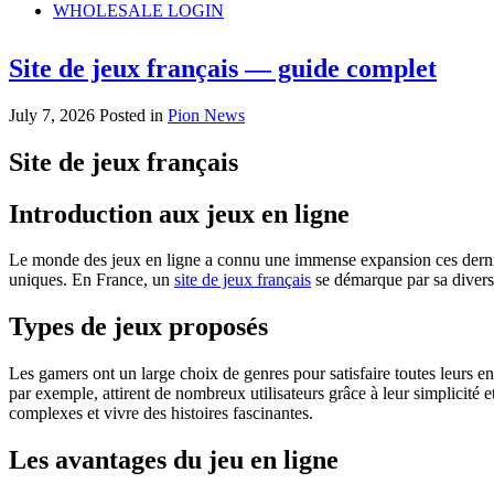
WHOLESALE LOGIN
Site de jeux français — guide complet
July 7, 2026
Posted in
Pion News
Site de jeux français
Introduction aux jeux en ligne
Le monde des jeux en ligne a connu une immense expansion ces dernièr
uniques. En France, un
site de jeux français
se démarque par sa diversit
Types de jeux proposés
Les gamers ont un large choix de genres pour satisfaire toutes leurs e
par exemple, attirent de nombreux utilisateurs grâce à leur simplicité 
complexes et vivre des histoires fascinantes.
Les avantages du jeu en ligne