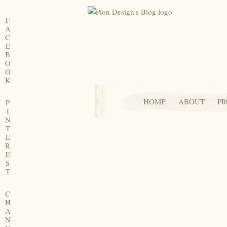
F
A
C
E
B
O
O
K
HOME
ABOUT
PR
P
I
N
T
E
R
E
S
T
C
H
A
N