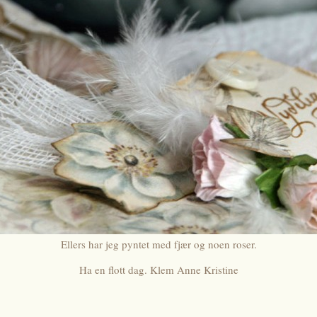
Ellers har jeg pyntet med fjær og noen roser.
Ha en flott dag. Klem Anne Kristine