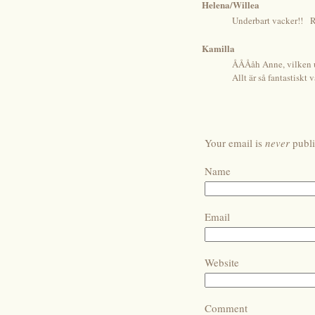
Helena/Willea
Underbart vacker!!
R
Kamilla
ÅÅÅåh Anne, vilken u
Allt är så fantastiskt
Your email is
never
publi
Name
Email
Website
Comment