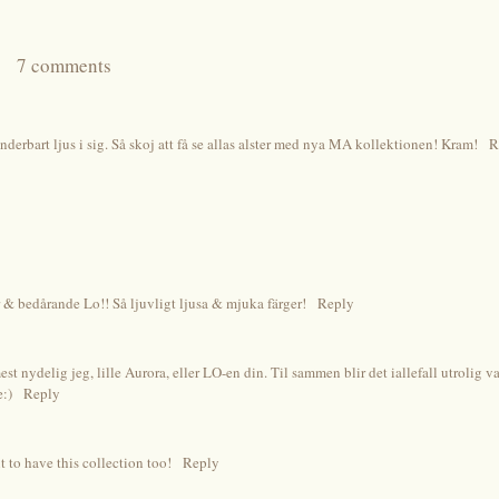
7 comments
derbart ljus i sig. Så skoj att få se allas alster med nya MA kollektionen! Kram!
R
 bedårande Lo!! Så ljuvligt ljusa & mjuka färger!
Reply
st nydelig jeg, lille Aurora, eller LO-en din. Til sammen blir det iallefall utrolig v
:)
Reply
it to have this collection too!
Reply