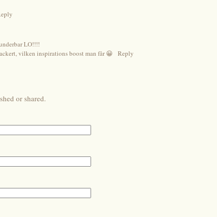
eply
nderbar LO!!!!
 vackert, vilken inspirations boost man får 😀
Reply
shed or shared.