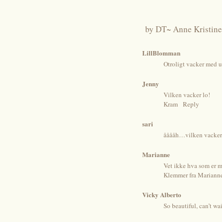
by
DT~ Anne Kristine
LillBlomman
Otroligt vacker med un
Jenny
Vilken vacker lo!
Kram
Reply
sari
ååååh…vilken vacker &
Marianne
Vet ikke hva som er me
Klemmer fra Marianne
Vicky Alberto
So beautiful, can’t wa