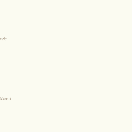
eply
akkert:)