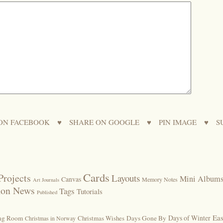
ON FACEBOOK
♥
SHARE ON GOOGLE
♥
PIN IMAGE
♥
S
Cards
Projects
Layouts
Mini Album
Canvas
Memory Notes
Art Journals
ion News
Tags
Tutorials
Published
Eas
Days of Winter
ing Room
Christmas Wishes
Days Gone By
Christmas in Norway